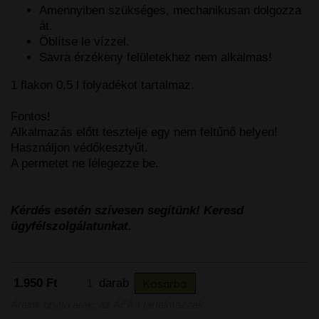
Amennyiben szükséges, mechanikusan dolgozza
át.
Öblítse le vízzel.
Savra érzékeny felületekhez nem alkalmas!
1 flakon 0,5 l folyadékot tartalmaz.
Fontos!
Alkalmazás előtt tesztelje egy nem feltűnő helyen!
Használjon védőkesztyűt.
A permetet ne lélegezze be.
Kérdés esetén szívesen segítünk! Keresd
ügyfélszolgálatunkat.
1.950 Ft
darab
Kosárba
Áraink bruttó árak, az ÁFÁ-t tartalmazzák.