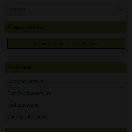
Árajánlatkérés
Árajánlatkéréshez kattintson ide
Partnerek
Csempecentrum
Fürdőszobacentrum
Kád szaküzlet
Zuhanykabinok.hu