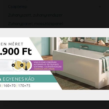
Csaptelep
Zuhanyszett, zuhanyrendszer
Zuhanypanel, masszázspanel
Fürdőszobabútor, tükör
Mosogató
Törölközőszárító radiátor
Szifon, lefolyó, folyóka, WC ülőke
Fürdőszobai kiegészítők
Hidromasszázs, Színterápia
Tisztító és ápolószerek
Burkolási segédanyagok
Csempe, padlólap, mozaik