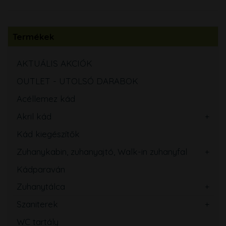
Termékek
AKTUÁLIS AKCIÓK
OUTLET - UTOLSÓ DARABOK
Acéllemez kád
Akril kád
Kád kiegészítők
Zuhanykabin, zuhanyajtó, Walk-in zuhanyfal
Kádparaván
Zuhanytálca
Szaniterek
WC tartály