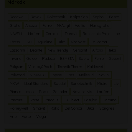
Márkák
Radaway
Ravak
Roltechnik
Kolpa San
Sapho
Besco
Grohe
Arezzo
Ferro
M-Acryl
Wellis
Hansgrohe
NIWELL
Mofém
Cersanit
Duravit
Roltechnik Projet Line
Tboss
H2O
Aqualine
Riho
Alcaplast
Coycama
Lazzarini
Deante
New Trendy
Cersanit
Alföldi
Teka
Invena
Guido
Radeco
BEMETA
Sopro
Ferro
Geberit
Polysan
Villeroy&Boch
Technik Therm
Kaldewei
Polwood
N-SMART
Inpipe
Tres
Mellerud
Savini
MKW
Ideal Standard
Soudal
Sanotechnik
Mistral
Liv
Bianco Lucido
Roca
Zehnder
Novaservis
Laufen
Pastorelli
Varte
Paradyz
LB Object
Easybid
Domino
Honeywell
Smavit
Rako
Del Conca
Jika
Stargres
Arte
Varte
Viega