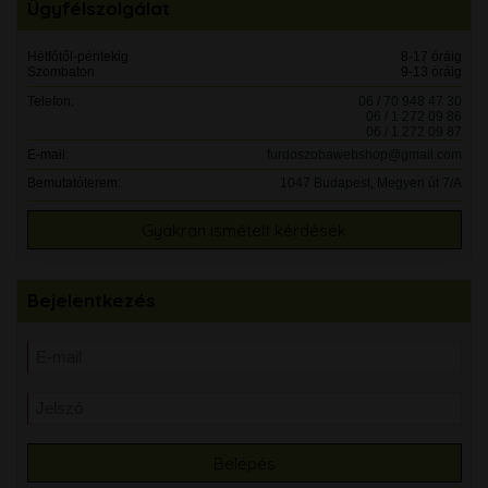
Ügyfélszolgálat
Hétfőtől-péntekig
8-17 óráig
Szombaton
9-13 óráig
Telefon:
06 / 70 948 47 30
06 / 1 272 09 86
06 / 1 272 09 87
E-mail:
furdoszobawebshop@gmail.com
Bemutatóterem:
1047 Budapest, Megyeri út 7/A
Gyakran ismételt kérdések
Bejelentkezés