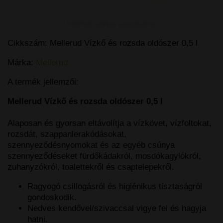
Kattintson a képen a nagyításhoz
Cikkszám:
Mellerud Vízkő és rozsda oldószer 0,5 l
Márka:
Mellerud
A termék jellemzői:
Mellerud Vízkő és rozsda oldószer 0,5 l
Alaposan és gyorsan eltávolítja a vízkövet, vízfoltokat,
rozsdát, szappanlerakódásokat,
szennyeződésnyomokat és az egyéb csúnya
szennyeződéseket fürdőkádakról, mosdókagylókról,
zuhanyzókról, toalettekről és csaptelepekről.
Ragyogó csillogásról és higiénikus tisztaságról
gondoskodik.
Nedves kendővel/szivaccsal vigye fel és hagyja
hatni.