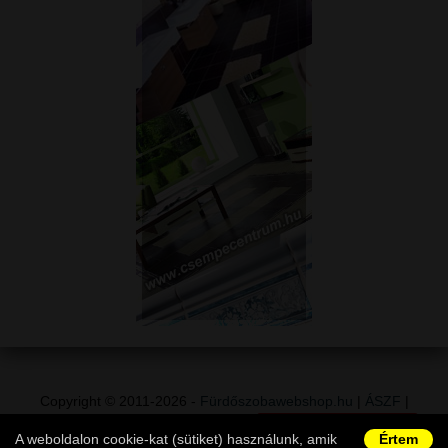
Copyright © 2011-2026 -
Fürdőszobawebshop.hu
|
ÁSZF
|
Adatvédelem
|
Vásárlói információk
|
Elállás a szerződéstől
|
A weboldalon cookie-kat (sütiket) használunk, amik
Értem