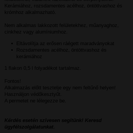
Kerámiához, rozsdamentes acélhoz, öntöttvashoz és
krómhoz alkalmazható.
Nem alkalmas lakkozott felületekhez, műanyaghoz,
cinkhez vagy alumíniumhoz.
Eltávolítja az erősen ráégett maradványokat
Rozsdamentes acélhoz, öntöttvashoz és
kerámiához
1 flakon 0,5 l folyadékot tartalmaz.
Fontos!
Alkalmazás előtt tesztelje egy nem feltűnő helyen!
Használjon védőkesztyűt.
A permetet ne lélegezze be.
Kérdés esetén szívesen segítünk! Keresd
ügyfélszolgálatunkat.