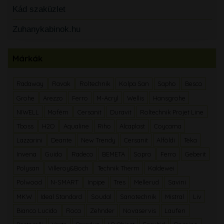
Kád szaküzlet
Zuhanykabinok.hu
Márkák
Radaway
Ravak
Roltechnik
Kolpa San
Sapho
Besco
Grohe
Arezzo
Ferro
M-Acryl
Wellis
Hansgrohe
NIWELL
Mofém
Cersanit
Duravit
Roltechnik Projet Line
Tboss
H2O
Aqualine
Riho
Alcaplast
Coycama
Lazzarini
Deante
New Trendy
Cersanit
Alföldi
Teka
Invena
Guido
Radeco
BEMETA
Sopro
Ferro
Geberit
Polysan
Villeroy&Boch
Technik Therm
Kaldewei
Polwood
N-SMART
Inpipe
Tres
Mellerud
Savini
MKW
Ideal Standard
Soudal
Sanotechnik
Mistral
Liv
Bianco Lucido
Roca
Zehnder
Novaservis
Laufen