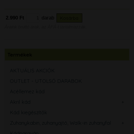
2.990 Ft
darab
Kosárba
Áraink bruttó árak, az ÁFÁ-t tartalmazzák.
Termékek
AKTUÁLIS AKCIÓK
OUTLET - UTOLSÓ DARABOK
Acéllemez kád
Akril kád
Kád kiegészítők
Zuhanykabin, zuhanyajtó, Walk-in zuhanyfal
Kádparaván