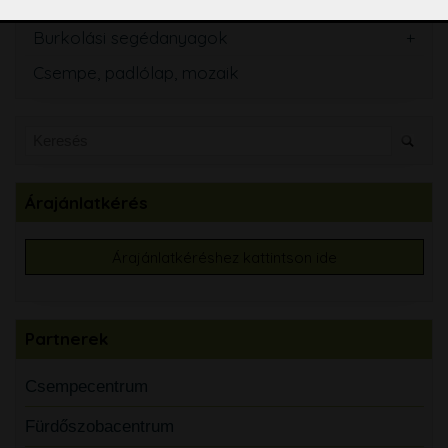
Tisztító és ápolószerek
Burkolási segédanyagok
Csempe, padlólap, mozaik
Árajánlatkérés
Árajánlatkéréshez kattintson ide
Partnerek
Csempecentrum
Fürdőszobacentrum