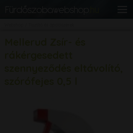
Webshop
Tisztító és ápolószerek
Mellerud Zsír- és
rákérgesedett
szennyeződés eltávolító,
szórófejes 0,5 l