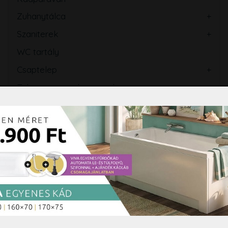
Zuhanytálca
Szaniterek
WC tartály
Csaptelep
Zuhanyszett, zuhanyrendszer
Zuhanypanel, masszázspanel
Fürdőszobabútor, tükör
Mosogató
Törölközőszárító radiátor
Szifon, lefolyó, folyóka, WC ülőke
Fürdőszobai kiegészítők
Hidromasszázs, Színterápia