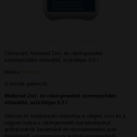
Kattintson a képen a nagyításhoz
Cikkszám:
Mellerud Zsír- és rákérgesedett
szennyeződés eltávolító, szórófejes 0,5 l
Márka:
Mellerud
A termék jellemzői:
Mellerud Zsír- és rákérgesedett szennyeződés
eltávolító, szórófejes 0,5 l
Aktívan és hatékonyan eltávolítja a ráégett zsírt és a
nagyon makacs rákérgesedett maradványokat
grillrácsokról, kerámiáról és rozsdamenetes acél
felületekről, valamint fazekakról és serpenyőkről.