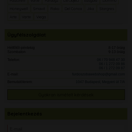
Pastorelli
Varte
Paradyz
LB Object
Easybid
Domino
Honeywell
Smavit
Rako
Del Conca
Jika
Stargres
Arte
Varte
Viega
Ügyfélszolgálat
Hétfőtől-péntekig
8-17 óráig
Szombaton
9-13 óráig
Telefon:
06 / 70 948 47 30
06 / 1 272 09 86
06 / 1 272 09 87
E-mail:
furdoszobawebshop@gmail.com
Bemutatóterem:
1047 Budapest, Megyeri út 7/A
Gyakran ismételt kérdések
Bejelentkezés