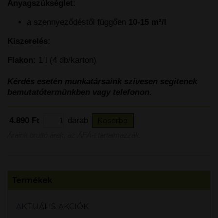
Anyagszükséglet:
a szennyeződéstől függően
10-15 m²/l
Kiszerelés:
Flakon:
1 l (4 db/karton)
Kérdés esetén munkatársaink szívesen segítenek
bemutatótermünkben vagy telefonon.
4.890 Ft
darab
Kosárba
Áraink bruttó árak, az ÁFÁ-t tartalmazzák.
Termékek
AKTUÁLIS AKCIÓK