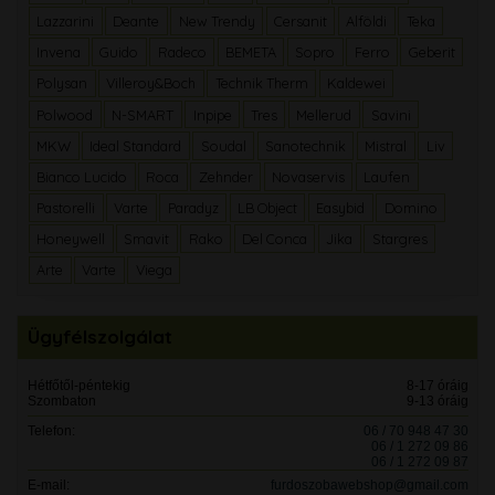
Lazzarini
Deante
New Trendy
Cersanit
Alföldi
Teka
Invena
Guido
Radeco
BEMETA
Sopro
Ferro
Geberit
Polysan
Villeroy&Boch
Technik Therm
Kaldewei
Polwood
N-SMART
Inpipe
Tres
Mellerud
Savini
MKW
Ideal Standard
Soudal
Sanotechnik
Mistral
Liv
Bianco Lucido
Roca
Zehnder
Novaservis
Laufen
Pastorelli
Varte
Paradyz
LB Object
Easybid
Domino
Honeywell
Smavit
Rako
Del Conca
Jika
Stargres
Arte
Varte
Viega
Ügyfélszolgálat
Hétfőtől-péntekig
8-17 óráig
Szombaton
9-13 óráig
Telefon:
06 / 70 948 47 30
06 / 1 272 09 86
06 / 1 272 09 87
E-mail:
furdoszobawebshop@gmail.com