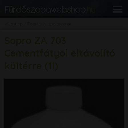
Webshop
Tisztító és ápolószerek
Sopro ZA 703
Cementfátyol eltávolító
kültérre (1l)