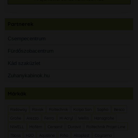
Partnerek
Csempecentrum
Fürdőszobacentrum
Kád szaküzlet
Zuhanykabinok.hu
Márkák
Radaway
Ravak
Roltechnik
Kolpa San
Sapho
Besco
Grohe
Arezzo
Ferro
M-Acryl
Wellis
Hansgrohe
NIWELL
Mofém
Cersanit
Duravit
Roltechnik Projet Line
Tboss
H2O
Aqualine
Riho
Alcaplast
Coycama