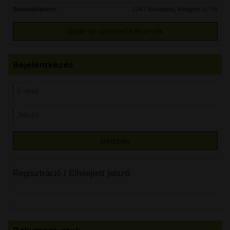
Bemutatóterem:
1047 Budapest, Megyeri út 7/A
Gyakran ismételt kérdések
Bejelentkezés
Regisztráció
/
Elfelejtett jelszó