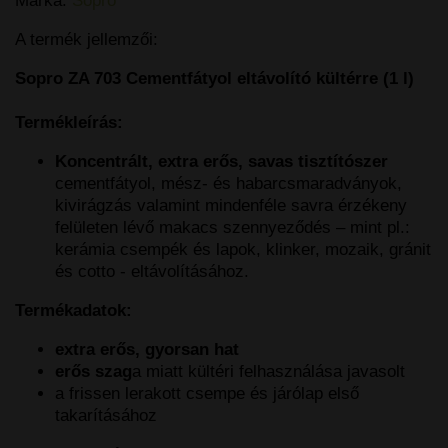
Márka:
Sopro
A termék jellemzői:
Sopro ZA 703 Cementfátyol eltávolító kültérre (1 l)
Termékleírás:
Koncentrált, extra erős, savas tisztítószer
cementfátyol, mész- és habarcsmaradványok,
kivirágzás valamint mindenféle savra érzékeny
felületen lévő makacs szennyeződés – mint pl.:
kerámia csempék és lapok, klinker, mozaik, gránit
és cotto - eltávolításához.
Termékadatok:
extra erős, gyorsan hat
erős szag
a miatt kültéri felhasználása javasolt
a frissen lerakott csempe és járólap első
takarításához