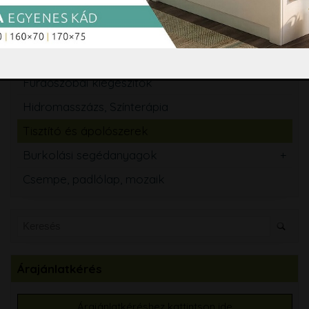
Mosogató
Törölközőszárító radiátor
Szifon, lefolyó, folyóka, WC ülőke
Fürdőszobai kiegészítők
Hidromasszázs, Színterápia
Tisztító és ápolószerek
Burkolási segédanyagok
Csempe, padlólap, mozaik
Árajánlatkérés
Árajánlatkéréshez kattintson ide