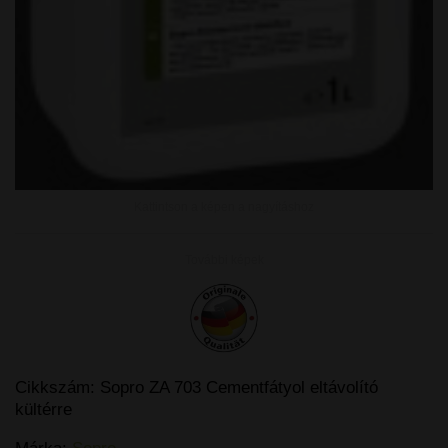
Kattintson a képen a nagyításhoz
További képek
Cikkszám:
Sopro ZA 703 Cementfátyol eltávolító
kültérre