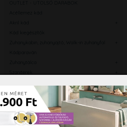
OUTLET - UTOLSÓ DARABOK
Acéllemez kád
Akril kád
Kád kiegészítők
Zuhanykabin, zuhanyajtó, Walk-in zuhanyfal
Kádparaván
Zuhanytálca
Szaniterek
WC tartály
Csaptelep
Zuhanyszett, zuhanyrendszer
Zuhanypanel, masszázspanel
Fürdőszobabútor, tükör