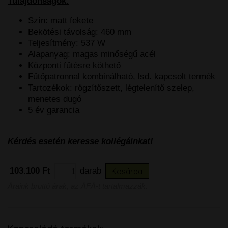
Tulajdonságok:
Szín: matt fekete
Bekötési távolság: 460 mm
Teljesítmény: 537 W
Alapanyag: magas minőségű acél
Központi fűtésre köthető
Fűtőpatronnal kombinálható, lsd. kapcsolt termék
Tartozékok: rögzítőszett, légtelenítő szelep,
menetes dugó
5 év garancia
Kérdés esetén keresse kollégáinkat!
103.100 Ft
darab
Kosárba
Áraink bruttó árak, az ÁFÁ-t tartalmazzák.