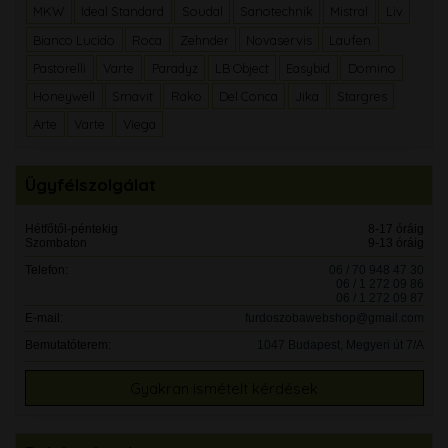
MKW
Ideal Standard
Soudal
Sanotechnik
Mistral
Liv
Bianco Lucido
Roca
Zehnder
Novaservis
Laufen
Pastorelli
Varte
Paradyz
LB Object
Easybid
Domino
Honeywell
Smavit
Rako
Del Conca
Jika
Stargres
Arte
Varte
Viega
Ügyfélszolgálat
Hétfőtől-péntekig
8-17 óráig
Szombaton
9-13 óráig
Telefon:
06 / 70 948 47 30
06 / 1 272 09 86
06 / 1 272 09 87
E-mail:
furdoszobawebshop@gmail.com
Bemutatóterem:
1047 Budapest, Megyeri út 7/A
Gyakran ismételt kérdések