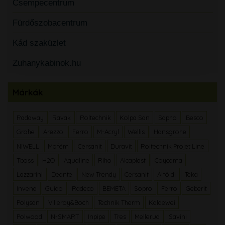
Csempecentrum
Fürdőszobacentrum
Kád szaküzlet
Zuhanykabinok.hu
Márkák
Radaway
Ravak
Roltechnik
Kolpa San
Sapho
Besco
Grohe
Arezzo
Ferro
M-Acryl
Wellis
Hansgrohe
NIWELL
Mofém
Cersanit
Duravit
Roltechnik Projet Line
Tboss
H2O
Aqualine
Riho
Alcaplast
Coycama
Lazzarini
Deante
New Trendy
Cersanit
Alföldi
Teka
Invena
Guido
Radeco
BEMETA
Sopro
Ferro
Geberit
Polysan
Villeroy&Boch
Technik Therm
Kaldewei
Polwood
N-SMART
Inpipe
Tres
Mellerud
Savini