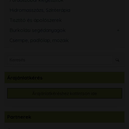
Hidromasszázs, Színterápia
Tisztító és ápolószerek
Burkolási segédanyagok
Csempe, padlólap, mozaik
Árajánlatkérés
Árajánlatkéréshez kattintson ide
Partnerek