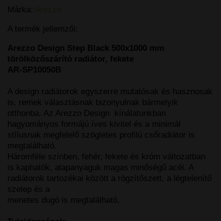
Márka:
Arezzo
A termék jellemzői:
Arezzo Design Step Black 500x1000 mm
törölközőszárító radiátor, fekete
AR-SP10050B
A design radiátorok egyszerre mutatósak és hasznosak
is, remek választásnak bizonyulnak bármelyik
otthonba. Az Arezzo Design kínálatunkban
hagyományos formájú íves kivitel és a minimál
stílusnak megfelelő szögletes profilú csőradiátor is
megtalálható.
Háromféle színben, fehér, fekete és króm változatban
is kaphatók, alapanyaguk magas minőségű acél. A
radiátorok tartozékai között a rögzítőszett, a légtelenítő
szelep és a
menetes dugó is megtalálható.