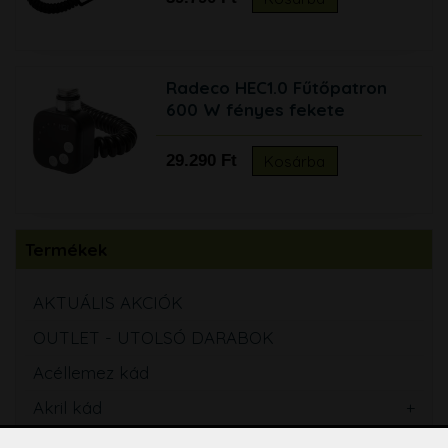
Radeco HEC1.0 Fűtőpatron
600 W fényes fekete
29.290 Ft
Kosárba
Termékek
AKTUÁLIS AKCIÓK
OUTLET - UTOLSÓ DARABOK
Acéllemez kád
Akril kád
Kád kiegészítők