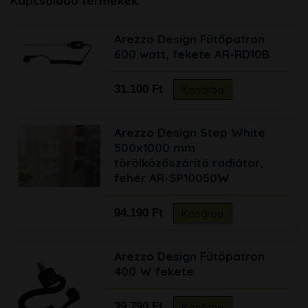
Kapcsolódó termékek:
Arezzo Design Fűtőpatron
600 watt, fekete AR-RD10B
31.100 Ft
Kosárba
Arezzo Design Step White
500x1000 mm
törölközőszárító radiátor,
fehér AR-SP10050W
94.190 Ft
Kosárba
Arezzo Design Fűtőpatron
400 W fekete
39.790 Ft
Kosárba