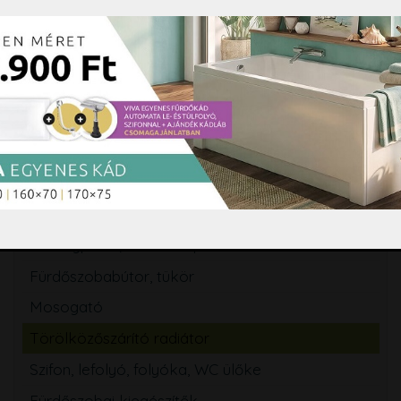
Zuhanykabin, zuhanyajtó, Walk-in zuhanyfal
Kádparaván
Zuhanytálca
Szaniterek
WC tartály
Csaptelep
Zuhanyszett, zuhanyrendszer
Zuhanypanel, masszázspanel
Fürdőszobabútor, tükör
Mosogató
Törölközőszárító radiátor
Szifon, lefolyó, folyóka, WC ülőke
Fürdőszobai kiegészítők