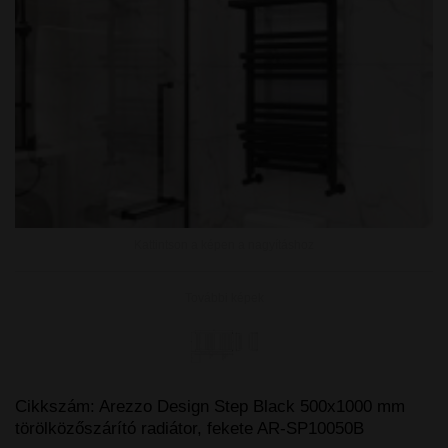
Kattintson a képen a nagyításhoz
További képek
Cikkszám:
Arezzo Design Step Black 500x1000 mm
törölközőszárító radiátor, fekete AR-SP10050B