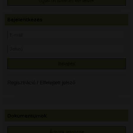
Gyakran ismételt kérdések
Bejelentkezés
Regisztráció
/
Elfelejtett jelszó
Dokumentumok
Árlisták letöltése