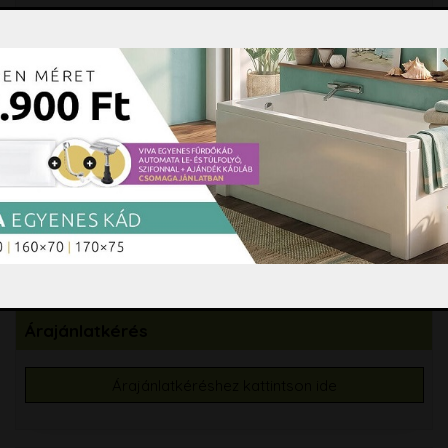
Szifon, lefolyó, folyóka, WC ülőke
Fürdőszobai kiegészítők
Hidromasszázs, Színterápia
Tisztító és ápolószerek
Burkolási segédanyagok
Csempe, padlólap, mozaik
Árajánlatkérés
Árajánlatkéréshez kattintson ide