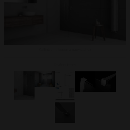
Kattintson a képen a nagyításhoz
További képek