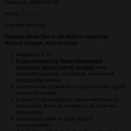
Cikkszám:
389155-01-01
Márka:
Radaway
A termék jellemzői:
Radaway Modo New II 155 Walk-in zuhanyfal,
átlátszó üveggel, króm profillal
Magasság: 2 m
8 mm vastag Easy Clean vízlepergető
bevonattal ellátott edzett üvegből
, mely
elsőrendű megoldás vízkőfoltok, lerakódások
megakadályozására.
A konstrukció stabilitását az elegáns króm rögzítő
elemek biztosítják
A távtartó rúd mozgatható feje lehetővé teszi a
felszerelést abban az esetben is, ha a fal nem
párhuzamos
Szilárd tartó rudak, a stabil építésű
zuhanykabinért