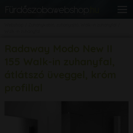
Webshop
Zuhanykabin, zuhanyajtó, Walk-in zuhanyfal
Walk-in zuhanyfal
Radaway Modo New II
155 Walk-in zuhanyfal,
átlátszó üveggel, króm
profillal