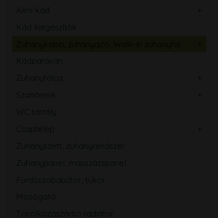
Akril kád
Kád kiegészítők
Zuhanykabin, zuhanyajtó, Walk-in zuhanyfal
Kádparaván
Zuhanytálca
Szaniterek
WC tartály
Csaptelep
Zuhanyszett, zuhanyrendszer
Zuhanypanel, masszázspanel
Fürdőszobabútor, tükör
Mosogató
Törölközőszárító radiátor