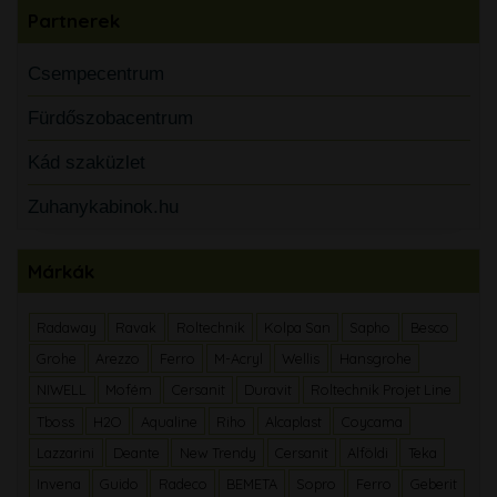
Partnerek
Csempecentrum
Fürdőszobacentrum
Kád szaküzlet
Zuhanykabinok.hu
Márkák
Radaway
Ravak
Roltechnik
Kolpa San
Sapho
Besco
Grohe
Arezzo
Ferro
M-Acryl
Wellis
Hansgrohe
NIWELL
Mofém
Cersanit
Duravit
Roltechnik Projet Line
Tboss
H2O
Aqualine
Riho
Alcaplast
Coycama
Lazzarini
Deante
New Trendy
Cersanit
Alföldi
Teka
Invena
Guido
Radeco
BEMETA
Sopro
Ferro
Geberit