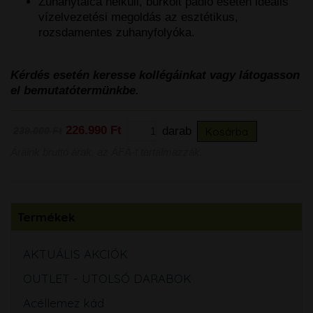
Zuhanytálca nélküli, burkolt padló esetén ideális
vízelvezetési megoldás az esztétikus,
rozsdamentes zuhanyfolyóka.
Kérdés esetén keresse kollégáinkat vagy látogasson
el bemutatótermünkbe.
226.990 Ft
darab
Kosárba
239.000 Ft
Áraink bruttó árak, az ÁFÁ-t tartalmazzák.
Termékek
AKTUÁLIS AKCIÓK
OUTLET - UTOLSÓ DARABOK
Acéllemez kád