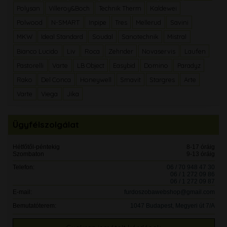
Polysan
Villeroy&Boch
Technik Therm
Kaldewei
Polwood
N-SMART
Inpipe
Tres
Mellerud
Savini
MKW
Ideal Standard
Soudal
Sanotechnik
Mistral
Bianco Lucido
Liv
Roca
Zehnder
Novaservis
Laufen
Pastorelli
Varte
LB Object
Easybid
Domino
Paradyz
Rako
Del Conca
Honeywell
Smavit
Stargres
Arte
Varte
Viega
Jika
Ügyfélszolgálat
Hétfőtől-péntekig
8-17 óráig
Szombaton
9-13 óráig
Telefon:
06 / 70 948 47 30
06 / 1 272 09 86
06 / 1 272 09 87
E-mail:
furdoszobawebshop@gmail.com
Bemutatóterem:
1047 Budapest, Megyeri út 7/A