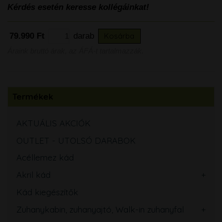
Kérdés esetén keresse kollégáinkat!
79.990 Ft
darab
Kosárba
Áraink bruttó árak, az ÁFÁ-t tartalmazzák.
Termékek
AKTUÁLIS AKCIÓK
OUTLET - UTOLSÓ DARABOK
Acéllemez kád
Akril kád
Kád kiegészítők
Zuhanykabin, zuhanyajtó, Walk-in zuhanyfal