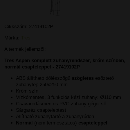
Cikkszám:
27419102P
Márka:
Tres
A termék jellemzői:
Tres Aspen komplett zuhanyrendszer, króm színben,
normál csapteleppel - 27419102P
ABS állítható dőlésszőgű
szögletes
esőztető
zuhanyfej: 250x250 mm
Króm szín
Vízkőmentes, 3 funkciós kézi zuhany: Ø110 mm
Csavarodásmentes PVC zuhany gégecső
Sárgaréz csapteleptest
Állítható zuhanytartó a zuhanyrúdon
Normál
(nem termosztátos)
csapteleppel