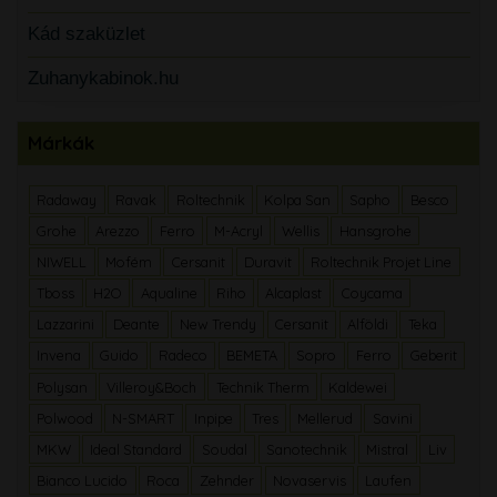
Kád szaküzlet
Zuhanykabinok.hu
Márkák
Radaway
Ravak
Roltechnik
Kolpa San
Sapho
Besco
Grohe
Arezzo
Ferro
M-Acryl
Wellis
Hansgrohe
NIWELL
Mofém
Cersanit
Duravit
Roltechnik Projet Line
Tboss
H2O
Aqualine
Riho
Alcaplast
Coycama
Lazzarini
Deante
New Trendy
Cersanit
Alföldi
Teka
Invena
Guido
Radeco
BEMETA
Sopro
Ferro
Geberit
Polysan
Villeroy&Boch
Technik Therm
Kaldewei
Polwood
N-SMART
Inpipe
Tres
Mellerud
Savini
MKW
Ideal Standard
Soudal
Sanotechnik
Mistral
Liv
Bianco Lucido
Roca
Zehnder
Novaservis
Laufen