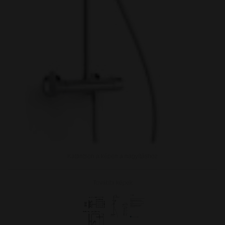
Kattintson a képen a nagyításhoz
További képek