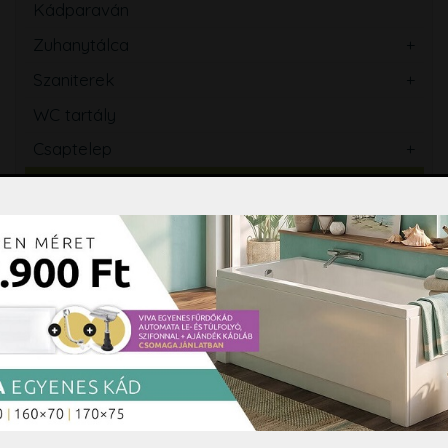
Kádparaván
Zuhanytálca
Szaniterek
WC tartály
Csaptelep
Zuhanyszett, zuhanyrendszer
Zuhanypanel, masszázspanel
Fürdőszobabútor, tükör
Mosogató
Törölközőszárító radiátor
Szifon, lefolyó, folyóka, WC ülőke
Fürdőszobai kiegészítők
Hidromasszázs, Színterápia