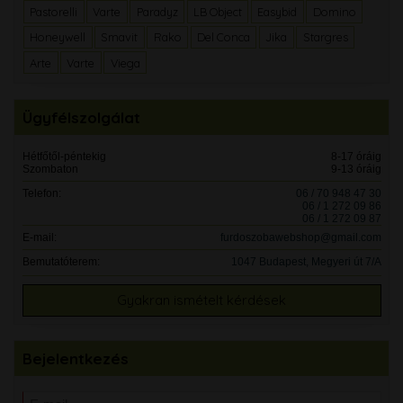
Pastorelli
Varte
Paradyz
LB Object
Easybid
Domino
Honeywell
Smavit
Rako
Del Conca
Jika
Stargres
Arte
Varte
Viega
Ügyfélszolgálat
Hétfőtől-péntekig
8-17 óráig
Szombaton
9-13 óráig
Telefon:
06 / 70 948 47 30
06 / 1 272 09 86
06 / 1 272 09 87
E-mail:
furdoszobawebshop@gmail.com
Bemutatóterem:
1047 Budapest, Megyeri út 7/A
Gyakran ismételt kérdések
Bejelentkezés