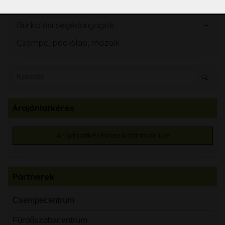
Tisztító és ápolószerek
Burkolási segédanyagok
Csempe, padlólap, mozaik
Árajánlatkérés
Árajánlatkéréshez kattintson ide
Partnerek
Csempecentrum
Fürdőszobacentrum