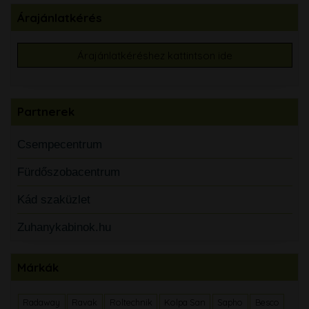
Árajánlatkérés
Árajánlatkéréshez kattintson ide
Partnerek
Csempecentrum
Fürdőszobacentrum
Kád szaküzlet
Zuhanykabinok.hu
Márkák
Radaway
Ravak
Roltechnik
Kolpa San
Sapho
Besco