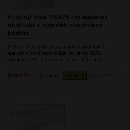
M-Acryl Viva 170x75 cm egyenes
akril kád + ajándék vízszintező
kádláb
M-Acryl Viva 170x75 cm egyenes akril kád +
ajándék vízszintező kádláb Az akció 2026.
augusztus 31-ig érvényes. Méret:
bővebben »
99.900 Ft
csomag
Kosárba
152.600 Ft