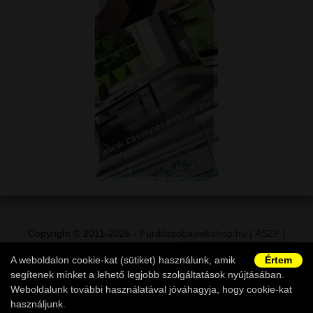
Copyright © 2011-2026 -
Fürdőszobawebshop.hu
|
ÁSZF
|
Adatvédelem
|
Vásárlói információk
|
Elállás a szerződéstől
|
A weboldalon cookie-kat (sütiket) használunk, amik
Értem
Ügyfélszolgálat
segítenek minket a lehető legjobb szolgáltatások nyújtásában.
Weboldalunk további használatával jóváhagyja, hogy cookie-kat
használjunk.