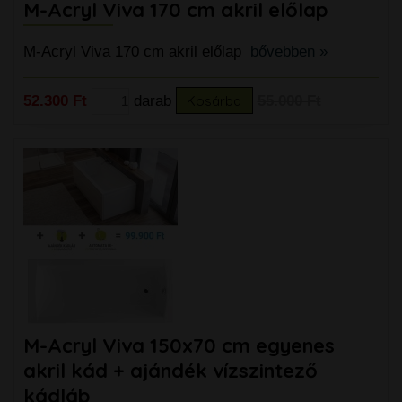
M-Acryl Viva 170 cm akril előlap
M-Acryl Viva 170 cm akril előlap
bővebben »
52.300 Ft
darab
Kosárba
55.000 Ft
M-Acryl Viva 150x70 cm egyenes
akril kád + ajándék vízszintező
kádláb