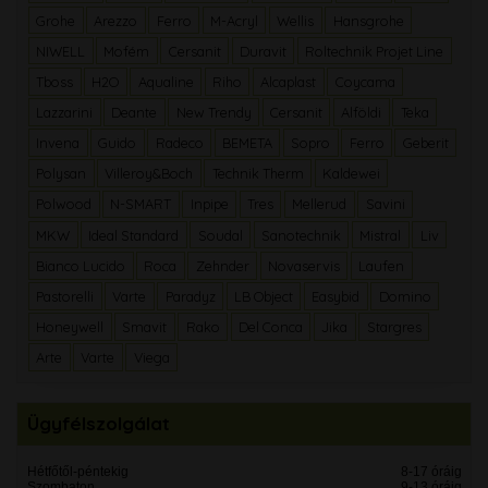
Grohe
Arezzo
Ferro
M-Acryl
Wellis
Hansgrohe
NIWELL
Mofém
Cersanit
Duravit
Roltechnik Projet Line
Tboss
H2O
Aqualine
Riho
Alcaplast
Coycama
Lazzarini
Deante
New Trendy
Cersanit
Alföldi
Teka
Invena
Guido
Radeco
BEMETA
Sopro
Ferro
Geberit
Polysan
Villeroy&Boch
Technik Therm
Kaldewei
Polwood
N-SMART
Inpipe
Tres
Mellerud
Savini
MKW
Ideal Standard
Soudal
Sanotechnik
Mistral
Liv
Bianco Lucido
Roca
Zehnder
Novaservis
Laufen
Pastorelli
Varte
Paradyz
LB Object
Easybid
Domino
Honeywell
Smavit
Rako
Del Conca
Jika
Stargres
Arte
Varte
Viega
Ügyfélszolgálat
Hétfőtől-péntekig
8-17 óráig
Szombaton
9-13 óráig