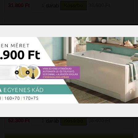
31.800 Ft
darab
Kosárba
33.500 Ft
M-Acryl Viva 150 cm akril előlap
M-Acryl Viva 150 cm akril előlap
bővebben »
52.300 Ft
darab
Kosárba
55.000 Ft