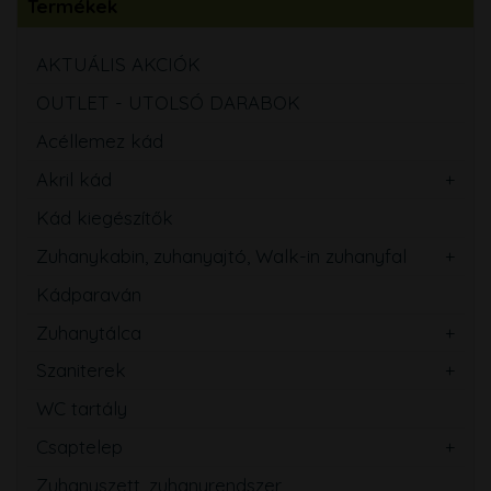
Termékek
AKTUÁLIS AKCIÓK
OUTLET - UTOLSÓ DARABOK
Acéllemez kád
Akril kád
Kád kiegészítők
Zuhanykabin, zuhanyajtó, Walk-in zuhanyfal
Kádparaván
Zuhanytálca
Szaniterek
WC tartály
Csaptelep
Zuhanyszett, zuhanyrendszer