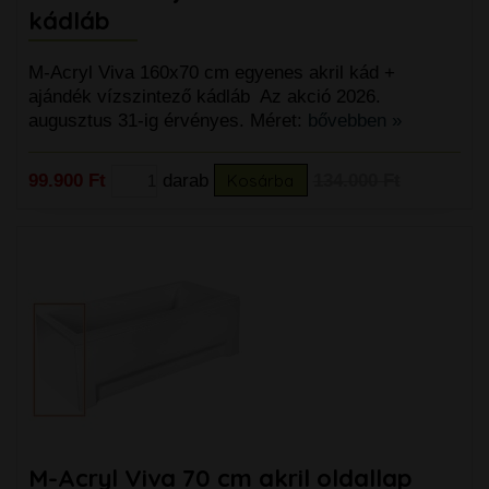
kádláb
M-Acryl Viva 160x70 cm egyenes akril kád +
ajándék vízszintező kádláb Az akció 2026.
augusztus 31-ig érvényes. Méret:
bővebben »
99.900 Ft
darab
Kosárba
134.000 Ft
M-Acryl Viva 70 cm akril oldallap