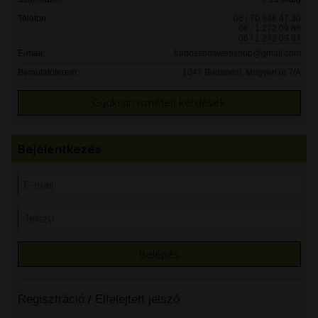
Telefon:
06 / 70 948 47 30
06 / 1 272 09 86
06 / 1 272 09 87
E-mail:
furdoszobawebshop@gmail.com
Bemutatóterem:
1047 Budapest, Megyeri út 7/A
Gyakran ismételt kérdések
Bejelentkezés
Regisztráció
/
Elfelejtett jelszó