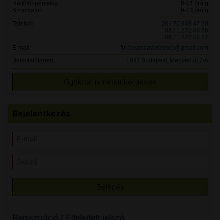
Hétfőtől-péntekig
8-17 óráig
Szombaton
9-13 óráig
Telefon:
06 / 70 948 47 30
06 / 1 272 09 86
06 / 1 272 09 87
E-mail:
furdoszobawebshop@gmail.com
Bemutatóterem:
1047 Budapest, Megyeri út 7/A
Gyakran ismételt kérdések
Bejelentkezés
Regisztráció
/
Elfelejtett jelszó