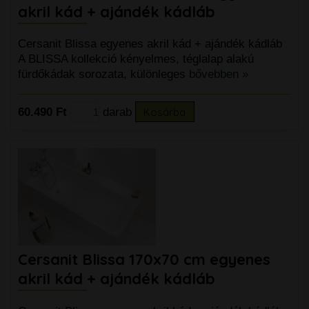
akril kád + ajándék kádláb
Cersanit Blissa egyenes akril kád + ajándék kádláb
A BLISSA kollekció kényelmes, téglalap alakú
fürdőkádak sorozata, különleges
bővebben »
60.490 Ft
darab
Kosárba
Cersanit Blissa 170x70 cm egyenes
akril kád + ajándék kádláb