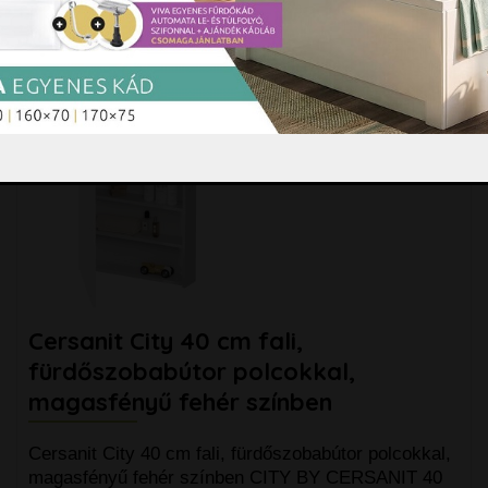
83.390 Ft
darab
Kosárba
Cersanit City 40 cm fali,
fürdőszobabútor polcokkal,
magasfényű fehér színben
Cersanit City 40 cm fali, fürdőszobabútor polcokkal,
magasfényű fehér színben CITY BY CERSANIT 40