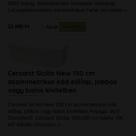
0092 Anyag: Antibakteriális Duroplast műanyag
Lecsapódásmentes mechanikával Fehér
bővebben »
22.990 Ft
darab
Kosárba
Cersanit Sicilia New 150 cm
aszimmetrikus kád előlap, jobbos
vagy balos kivitelben
Cersanit Sicilia New 150 cm aszimmetrikus kád
előlap, jobbos vagy balos kivitelben Anyaga: akril
Szerelhető: Cersanit Sicilia 150x100 cm kádra RK:
MT Kérdés
bővebben »