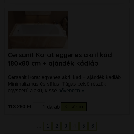
Cersanit Korat egyenes akril kád
180x80 cm + ajándék kádláb
Cersanit Korat egyenes akril kád + ajándék kádláb
Minimalizmus és stílus. Tágas belső részük
egyszerű alakú, kissé
bővebben »
113.290 Ft
darab
Kosárba
...
1
2
3
4
5
6