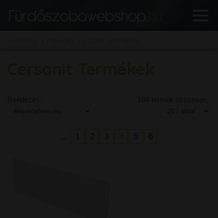
Webshop
Márkák
Cersanit Termékek
Cersanit Termékek
Rendezés:
108 termék összesen,
...
1
2
3
4
5
6