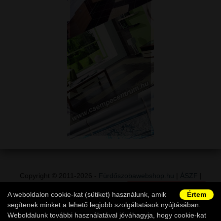
Copyright © 2011-2026 -
Fürdőszobawebshop.hu
|
ÁSZF
|
Adatvédelem
|
Vásárlói információk
|
Elállás a szerződéstől
|
A weboldalon cookie-kat (sütiket) használunk, amik
Értem
Ügyfélszolgálat
segítenek minket a lehető legjobb szolgáltatások nyújtásában.
Weboldalunk további használatával jóváhagyja, hogy cookie-kat