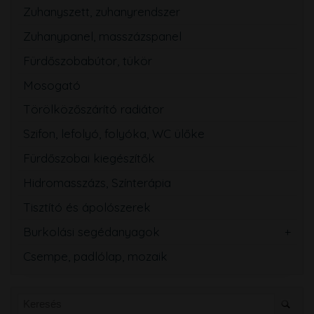
Zuhanyszett, zuhanyrendszer
Zuhanypanel, masszázspanel
Fürdőszobabútor, tükör
Mosogató
Törölközőszárító radiátor
Szifon, lefolyó, folyóka, WC ülőke
Fürdőszobai kiegészítők
Hidromasszázs, Színterápia
Tisztító és ápolószerek
Burkolási segédanyagok
Csempe, padlólap, mozaik