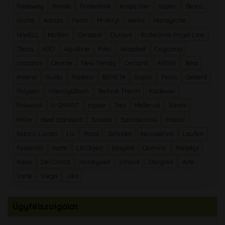
Radaway
Ravak
Roltechnik
Kolpa San
Sapho
Besco
Grohe
Arezzo
Ferro
M-Acryl
Wellis
Hansgrohe
NIWELL
Mofém
Cersanit
Duravit
Roltechnik Projet Line
Tboss
H2O
Aqualine
Riho
Alcaplast
Coycama
Lazzarini
Deante
New Trendy
Cersanit
Alföldi
Teka
Invena
Guido
Radeco
BEMETA
Sopro
Ferro
Geberit
Polysan
Villeroy&Boch
Technik Therm
Kaldewei
Polwood
N-SMART
Inpipe
Tres
Mellerud
Savini
MKW
Ideal Standard
Soudal
Sanotechnik
Mistral
Bianco Lucido
Liv
Roca
Zehnder
Novaservis
Laufen
Pastorelli
Varte
LB Object
Easybid
Domino
Paradyz
Rako
Del Conca
Honeywell
Smavit
Stargres
Arte
Varte
Viega
Jika
Ügyfélszolgálat