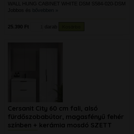
WALL HUNG CABINET WHITE DSM S584-020-DSM
Jobbos és
bővebben »
25.390 Ft
darab
Kosárba
Cersanit City 60 cm fali, alsó
fürdőszobabútor, magasfényű fehér
színben + kerámia mosdó SZETT