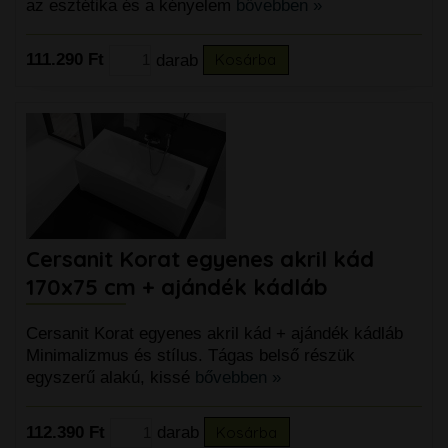
az esztétika és a kényelem
bővebben »
111.290 Ft
darab
Kosárba
Cersanit Korat egyenes akril kád
170x75 cm + ajándék kádláb
Cersanit Korat egyenes akril kád + ajándék kádláb
Minimalizmus és stílus. Tágas belső részük
egyszerű alakú, kissé
bővebben »
112.390 Ft
darab
Kosárba