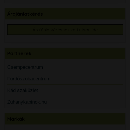
Árajánlatkérés
Árajánlatkéréshez kattintson ide
Partnerek
Csempecentrum
Fürdőszobacentrum
Kád szaküzlet
Zuhanykabinok.hu
Márkák