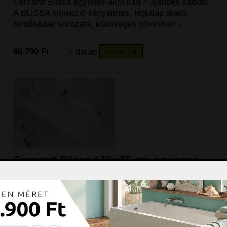
Cersanit Blissa egyenes akril kád + ajándék kádláb
A BLISSA kollekció kényelmes, téglalap alakú
fürdőkádak sorozata, különleges
bővebben »
60.790 Ft
darab
Kosárba
Cersanit Blissa 170x75 cm egyenes
akril kád + ajándék kádláb
Cersanit Blissa egyenes akril kád + ajándék kádláb
A BLISSA kollekció kényelmes, téglalap alakú
fürdőkádak sorozata, különleges
bővebben »