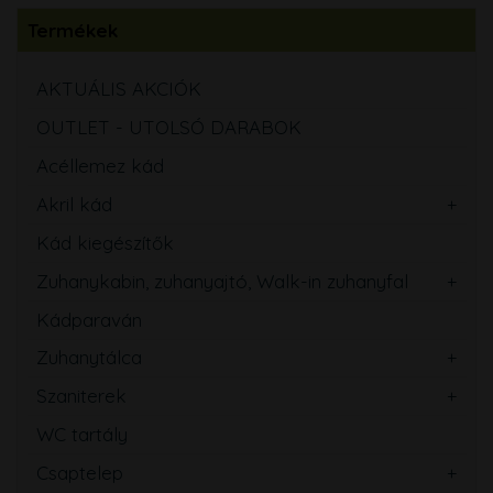
Termékek
AKTUÁLIS AKCIÓK
OUTLET - UTOLSÓ DARABOK
Acéllemez kád
Akril kád
Kád kiegészítők
Zuhanykabin, zuhanyajtó, Walk-in zuhanyfal
Kádparaván
Zuhanytálca
Szaniterek
WC tartály
Csaptelep