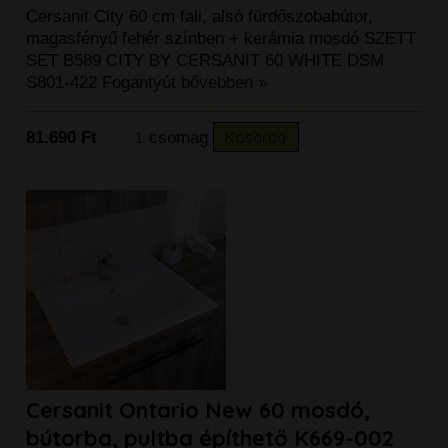
Cersanit City 60 cm fali, alsó fürdőszobabútor,
magasfényű fehér színben + kerámia mosdó SZETT
SET B589 CITY BY CERSANIT 60 WHITE DSM
S801-422 Fogantyút
bővebben »
81.690 Ft
csomag
Kosárba
Cersanit Ontario New 60 mosdó,
bútorba, pultba építhető K669-002